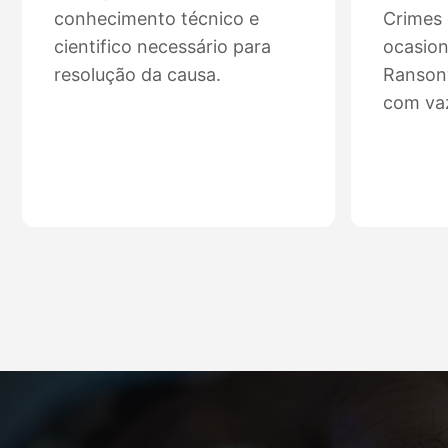
conhecimento técnico e
Crimes 
cientifico necessário para
ocasio
resolução da causa.
Ransonw
com va
Ver mais