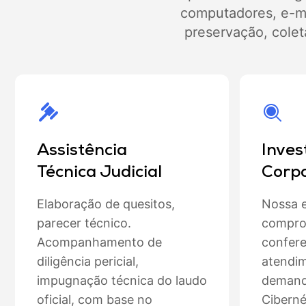
computadores, e-mai
preservação, colet
Assistência
Inves
Técnica Judicial
Corpo
Elaboração de quesitos,
Nossa e
parecer técnico.
comprov
Acompanhamento de
confer
diligência pericial,
atendim
impugnação técnica do laudo
demand
oficial, com base no
Ciberné