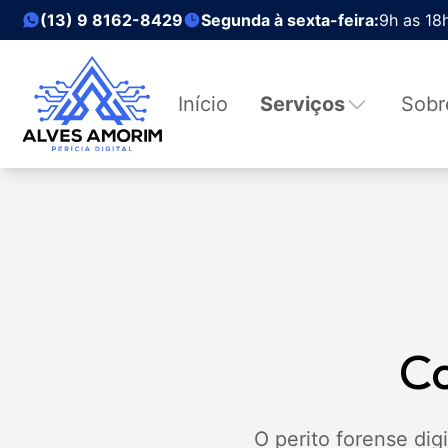
(13) 9 8162-8429
Segunda à sexta-feira:
9h as 18
Início
Serviços
Sobr
C
O perito forense digi