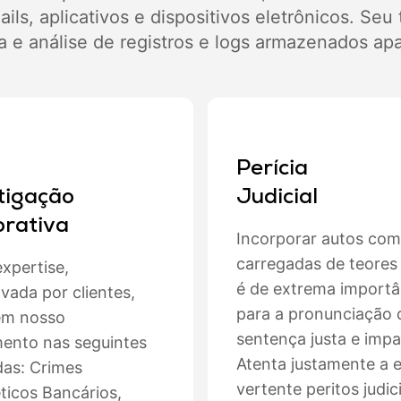
ls, aplicativos e dispositivos eletrônicos. Seu
a e análise de registros e logs armazenados apa
Perícia
tigação
Judicial
rativa
Incorporar autos com
carregadas de teores
xpertise,
é de extrema importâ
ada por clientes,
para a pronunciação
em nosso
sentença justa e impar
ento nas seguintes
Atenta justamente a 
as: Crimes
vertente peritos judic
ticos Bancários,