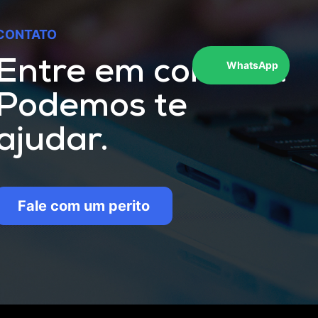
CONTATO
Entre em contato.
WhatsApp
Podemos te
ajudar.
Fale com um perito