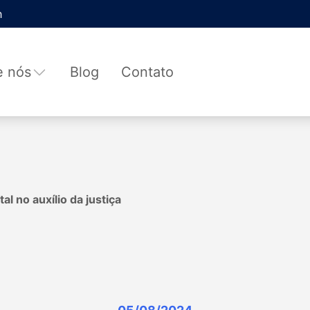
h
e nós
Blog
Contato
al no auxílio da justiça